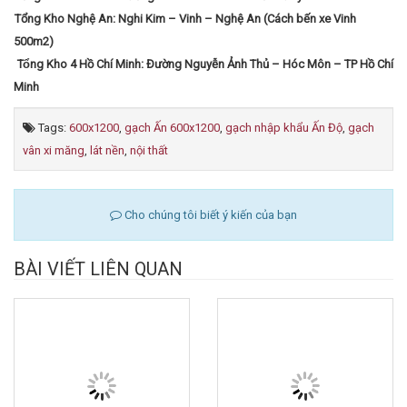
Tổng Kho Nghệ An: Nghi Kim – Vinh – Nghệ An (Cách bến xe Vinh
500m2)
Tổng Kho 4 Hồ Chí Minh: Đường Nguyễn Ảnh Thủ – Hóc Môn – TP Hồ Chí
Minh
Tags:
600x1200
,
gạch Ấn 600x1200
,
gạch nhập khẩu Ấn Độ
,
gạch
vân xi măng
,
lát nền
,
nội thất
Cho chúng tôi biết ý kiến của bạn
BÀI VIẾT LIÊN QUAN