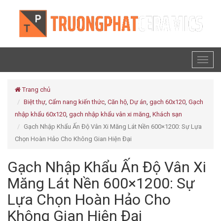
Toggl
naviga
Trang chủ
Biệt thự
,
Cẩm nang kiến thức
,
Căn hộ
,
Dự án
,
gạch 60x120
,
Gạch
nhập khẩu 60x120
,
gạch nhập khẩu vân xi măng
,
Khách sạn
Gạch Nhập Khẩu Ấn Độ Vân Xi Măng Lát Nền 600×1200: Sự Lựa
Chọn Hoàn Hảo Cho Không Gian Hiện Đại
Gạch Nhập Khẩu Ấn Độ Vân Xi
Măng Lát Nền 600×1200: Sự
Lựa Chọn Hoàn Hảo Cho
Không Gian Hiện Đại