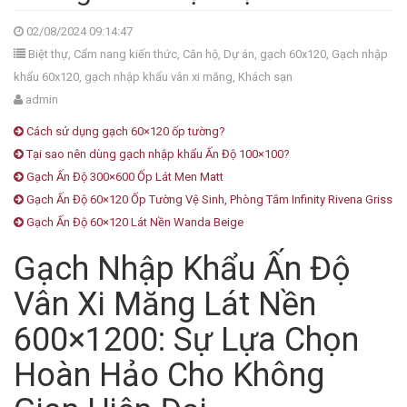
02/08/2024 09:14:47
Biệt thự
,
Cẩm nang kiến thức
,
Căn hộ
,
Dự án
,
gạch 60x120
,
Gạch nhập
khẩu 60x120
,
gạch nhập khẩu vân xi măng
,
Khách sạn
admin
Cách sử dụng gạch 60×120 ốp tường?
Tại sao nên dùng gạch nhập khẩu Ấn Độ 100×100?
Gạch Ấn Độ 300×600 Ốp Lát Men Matt
Gạch Ấn Độ 60×120 Ốp Tường Vệ Sinh, Phòng Tắm Infinity Rivena Griss
Gạch Ấn Độ 60×120 Lát Nền Wanda Beige
Gạch Nhập Khẩu Ấn Độ
Vân Xi Măng Lát Nền
600×1200: Sự Lựa Chọn
Hoàn Hảo Cho Không