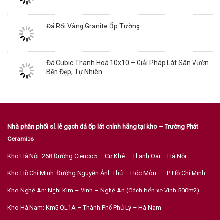
Đá Rối Vàng Granite Ốp Tường
Đá Cubic Thanh Hoá 10x10 – Giải Pháp Lát Sân Vườn
Bền Đẹp, Tự Nhiên
Nhà phân phối sỉ, lẻ gạch đá ốp lát chính hãng tại kho – Trường Phát
Ceramics
Kho Hà Nội: 268 Đường Cienco5 – Cự Khê – Thanh Oai – Hà Nội.
Kho Hồ Chí Minh: Đường Nguyễn Ảnh Thủ – Hóc Môn – TP Hồ Chí Minh
Kho Nghệ An: Nghi Kim – Vinh – Nghệ An (Cách bến xe Vinh 500m2)
Kho Hà Nam: Km5 QL1A – Thành Phố Phủ Lý – Hà Nam