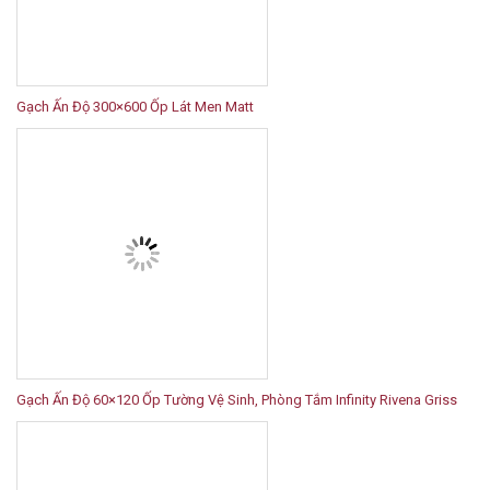
Gạch Ấn Độ 300×600 Ốp Lát Men Matt
Gạch Ấn Độ 60×120 Ốp Tường Vệ Sinh, Phòng Tắm Infinity Rivena Griss