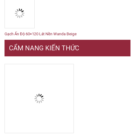
Gạch Ấn Độ 60×120 Lát Nền Wanda Beige
CẨM NANG KIẾN THỨC