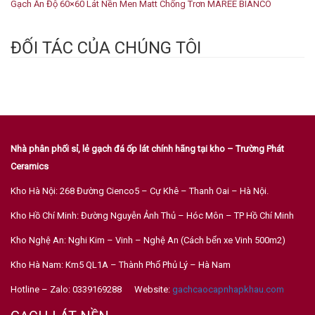
Gạch Ấn Độ 60×60 Lát Nền Men Matt Chống Trơn MAREE BIANCO
ĐỐI TÁC CỦA CHÚNG TÔI
Nhà phân phối sỉ, lẻ gạch đá ốp lát chính hãng tại kho – Trường Phát
Ceramics
Kho Hà Nội: 268 Đường Cienco5 – Cự Khê – Thanh Oai – Hà Nội.
Kho Hồ Chí Minh: Đường Nguyễn Ảnh Thủ – Hóc Môn – TP Hồ Chí Minh
Kho Nghệ An: Nghi Kim – Vinh – Nghệ An (Cách bến xe Vinh 500m2)
Kho Hà Nam: Km5 QL1A – Thành Phố Phủ Lý – Hà Nam
Hotline – Zalo: 0339169288 Website:
gachcaocapnhapkhau.com