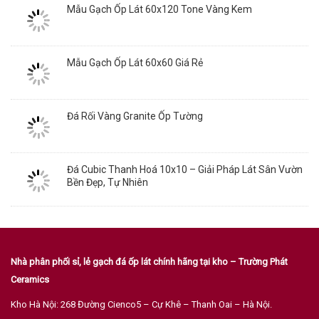
Mẫu Gạch Ốp Lát 60x120 Tone Vàng Kem
Mẫu Gạch Ốp Lát 60x60 Giá Rẻ
Đá Rối Vàng Granite Ốp Tường
Đá Cubic Thanh Hoá 10x10 – Giải Pháp Lát Sân Vườn
Bền Đẹp, Tự Nhiên
Nhà phân phối sỉ, lẻ gạch đá ốp lát chính hãng tại kho – Trường Phát
Ceramics
Kho Hà Nội: 268 Đường Cienco5 – Cự Khê – Thanh Oai – Hà Nội.