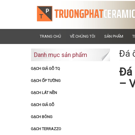
TRANG CHỦ
VỀ CHÚNG TÔI
SẢN PHẨM
T
Đá 
Danh mục sản phẩm
Đá 
GẠCH GIẢ GỖ TQ
– 
GẠCH ỐP TƯỜNG
GẠCH LÁT NỀN
GẠCH GIẢ GỖ
GẠCH BÔNG
GẠCH TERRAZZO