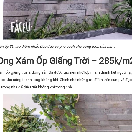
ên ốp 3D tạo điểm nhấn độc đáo và phá cách cho công trình của bạn !
Ong Xám Ốp Giếng Trời – 285k/m
m ốp giếng trời là dòng sản đá được tạo nên nhờ lớp nham thành kết nguội lại,
n có khả năng thanh long không khí. Chính nhờ những ưu điểm trên cùng vể đẹ
i trong nhà để điều tiết không khí trong nhà.