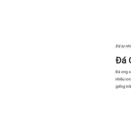
Đá tự nhi
Đá 
Đá ong xá
nhiều io
giếng trờ