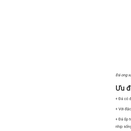
Đá ong xá
Ưu đ
+ Đá có 
+ Với đặc
+ Đá ốp 
nhịp sống