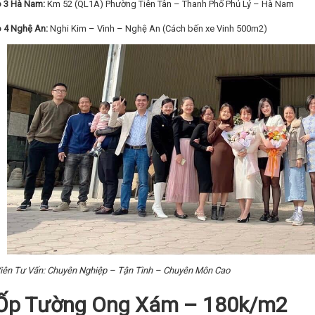
 3 Hà Nam:
Km 52 (QL1A) Phường Tiên Tân – Thanh Phố Phủ Lý – Hà Nam
 4 Nghệ An:
Nghi Kim – Vinh – Nghệ An (Cách bến xe Vinh 500m2)
iên Tư Vấn: Chuyên Nghiệp – Tận Tình – Chuyên Môn Cao
Ốp Tường Ong Xám – 180k/m2