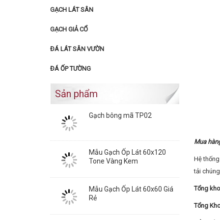
GẠCH LÁT SÂN
GẠCH GIẢ CỔ
ĐÁ LÁT SÂN VƯỜN
ĐÁ ỐP TƯỜNG
Sản phẩm
Gạch bông mã TP02
Mua hàng 
Mẫu Gạch Ốp Lát 60x120
Hệ thống 
Tone Vàng Kem
tải chúng
Tổng kho
Mẫu Gạch Ốp Lát 60x60 Giá
Rẻ
Tổng Kho