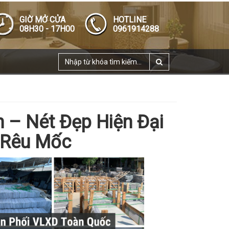
GIỜ MỞ CỬA
HOTLINE
08H30 - 17H00
0961914288
 – Nét Đẹp Hiện Đại
o Rêu Mốc