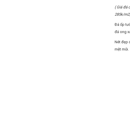
( Giá đá
285k/m2,
Đá ốp tườ
đá ong x
Nét đẹp đ
mệt mỏi.