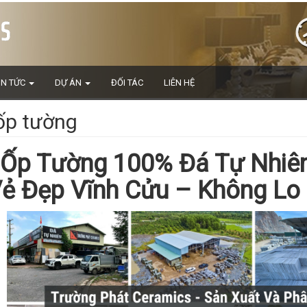
IN TỨC
DỰ ÁN
ĐỐI TÁC
LIÊN HỆ
ốp tường
Ốp Tường 100% Đá Tự Nhiên
Vẻ Đẹp Vĩnh Cửu – Không L