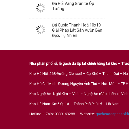
Đá Rối Vàng Granite Ốp
Tường
Đá Cubic Thanh Hoá 10x10 –
Giải Pháp Lát Sân Vườn Bền
Đẹp, Tự Nhiên
Nhà phân phối sỉ, lẻ gạch đá ốp lát chính hãng tại kho – Tr
Kho Hà Nội: 268 Đường Cienco5 – Cự Khê – Thanh Oai – Hà 
Kho Hồ Chí Minh: Đường Nguyễn Ảnh Thủ – Hóc Môn – TP H
Kho Nghệ An: Nghi Kim – Vinh – Nghệ An (Cách bến xe Vi
Kho Hà Nam: Km5 QL1A – Thành Phố Phủ Lý – Hà Nam
Hotline – Zalo: 0339169288 Website:
gachcaocapnhapkh