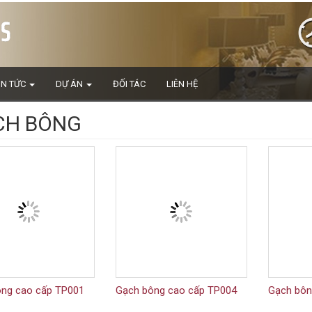
IN TỨC
DỰ ÁN
ĐỐI TÁC
LIÊN HỆ
CH BÔNG
ng cao cấp TP001
Gạch bông cao cấp TP004
Gạch bô