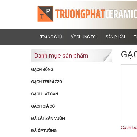
TRANG CHỦ
VỀ CHÚNG TÔI
SẢN PHẨM
T
GẠ
Danh mục sản phẩm
GẠCH BÔNG
GẠCH TERRAZZO
GẠCH LÁT SÂN
GẠCH GIẢ CỔ
ĐÁ LÁT SÂN VƯỜN
Gạch bô
ĐÁ ỐP TƯỜNG