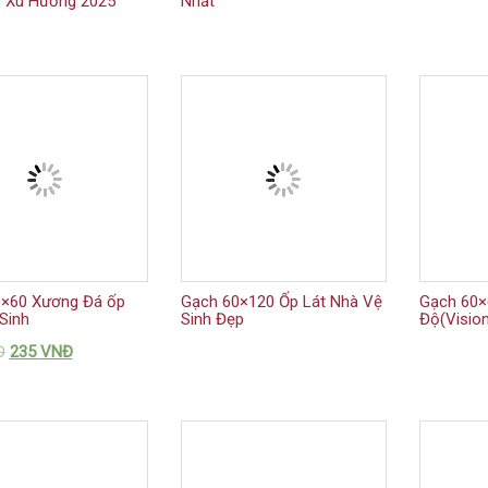
 Xu Hướng 2025
Nhất
×60 Xương Đá ốp
Gạch 60×120 Ốp Lát Nhà Vệ
Gạch 60×
Sinh
Sinh Đẹp
Độ(Visio
Đ
235
VNĐ