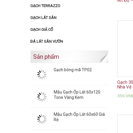
Ấn Độ –
GẠCH TERRAZZO
GẠCH LÁT SÂN
GẠCH GIẢ CỔ
ĐÁ LÁT SÂN VƯỜN
Sản phẩm
Gạch bông mã TP02
Gạch 30
Nhà Vệ 
Mẫu Gạch Ốp Lát 60x120
395
VN
Tone Vàng Kem
Mẫu Gạch Ốp Lát 60x60 Giá
Rẻ