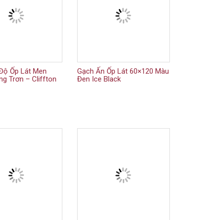
Độ Ốp Lát Men
Gạch Ấn Ốp Lát 60×120 Màu
g Trơn – Cliffton
Đen Ice Black