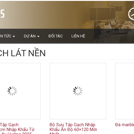
IN TỨC
DỰ ÁN
ĐỐI TÁC
LIÊN HỆ
H LÁT NỀN
 Tập Gạch
Bộ Sưu Tập Gạch Nhập
Đá marble
cm Nhập Khẩu Từ
Khẩu Ấn Độ 60×120 Mới