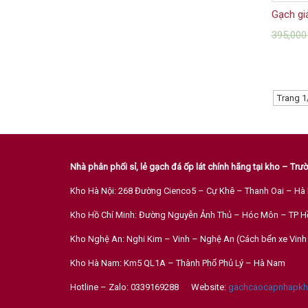
Gạch gi
395,00
Trang 1
Nhà phân phối sỉ, lẻ gạch đá ốp lát chính hãng tại kho – Tr
Kho Hà Nội: 268 Đường Cienco5 – Cự Khê – Thanh Oai – Hà 
Kho Hồ Chí Minh: Đường Nguyễn Ảnh Thủ – Hóc Môn – TP H
Kho Nghệ An: Nghi Kim – Vinh – Nghệ An (Cách bến xe Vi
Kho Hà Nam: Km5 QL1A – Thành Phố Phủ Lý – Hà Nam
Hotline – Zalo: 0339169288 Website:
gachcaocapnhapkh