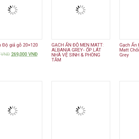
 Độ giả gỗ 20×120
GẠCH ẤN ĐỘ MEN MATT:
Gạch Ấn 
ALBANIA GREY- ỐP LÁT
Matt Chốn
0
VNĐ
269,000
VNĐ
NHÀ VỆ SINH & PHÒNG
Grey
TẮM