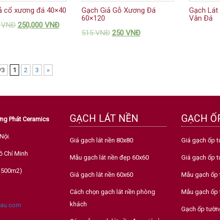
ả cổ xương đá 40×40
Gạch Giả Gỗ Xương Đá
Gạch Lát
60×120
Vân Đá
0
VNĐ
250,000
VNĐ
515
VNĐ
250
VNĐ
/3
1
2
3
»
GẠCH LÁT NỀN
GẠCH Ố
ường Phát Ceramics
Nội.
Giá gạch lát nền 80x80
Giá gạch ốp t
ồ Chí Minh
Mẫu gạch lát nền đẹp 60x60
Giá gạch ốp 
nh 500m2)
Giá gạch lát nền 60x60
Mẫu gạch ốp 
Cách chọn gạch lát nền phòng
Mẫu gạch ốp 
khách
au.com
Gạch ốp tường