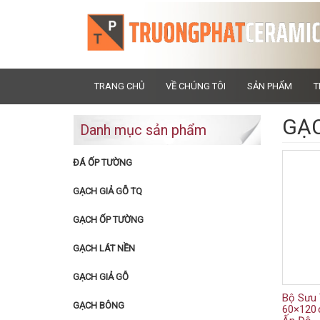
TRANG CHỦ
VỀ CHÚNG TÔI
SẢN PHẨM
T
GẠC
Danh mục sản phẩm
ĐÁ ỐP TƯỜNG
GẠCH GIẢ GỖ TQ
GẠCH ỐP TƯỜNG
GẠCH LÁT NỀN
GẠCH GIẢ GỖ
Bộ Sưu
GẠCH BÔNG
60×120 