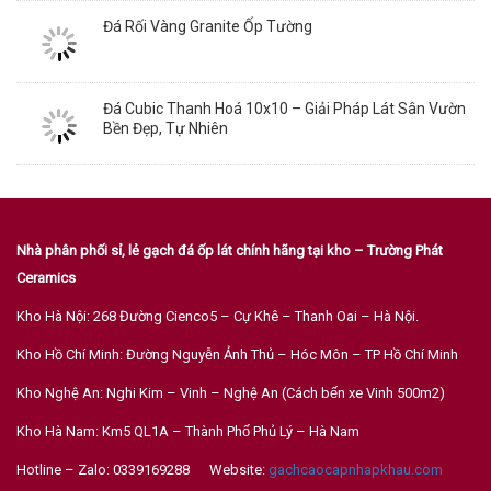
Đá Rối Vàng Granite Ốp Tường
Đá Cubic Thanh Hoá 10x10 – Giải Pháp Lát Sân Vườn
Bền Đẹp, Tự Nhiên
Nhà phân phối sỉ, lẻ gạch đá ốp lát chính hãng tại kho – Trường Phát
Ceramics
Kho Hà Nội: 268 Đường Cienco5 – Cự Khê – Thanh Oai – Hà Nội.
Kho Hồ Chí Minh: Đường Nguyễn Ảnh Thủ – Hóc Môn – TP Hồ Chí Minh
Kho Nghệ An: Nghi Kim – Vinh – Nghệ An (Cách bến xe Vinh 500m2)
Kho Hà Nam: Km5 QL1A – Thành Phố Phủ Lý – Hà Nam
Hotline – Zalo: 0339169288 Website:
gachcaocapnhapkhau.com