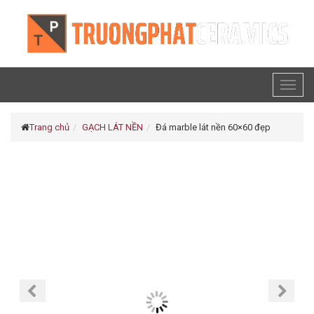
Toggl
naviga
Trang chủ
GẠCH LÁT NỀN
Đá marble lát nền 60×60 đẹp