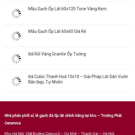
Mẫu Gạch Ốp Lát 60x120 Tone Vàng Kem
Mẫu Gạch Ốp Lát 60x60 Giá Rẻ
Đá Rối Vàng Granite Ốp Tường
Đá Cubic Thanh Hoá 10x10 – Giải Pháp Lát Sân Vườn
Bền Đẹp, Tự Nhiên
Nhà phân phối sỉ, lẻ gạch đá ốp lát chính hãng tại kho – Trường Phát
Ceramics
Kho Hà Nội: 268 Đường Cienco5 – Cự Khê – Thanh Oai – Hà Nội.