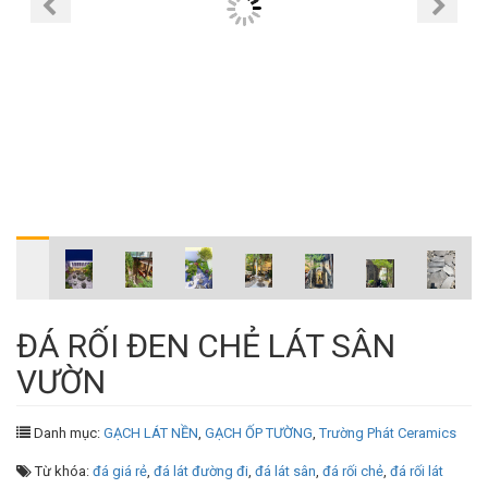
ĐÁ RỐI ĐEN CHẺ LÁT SÂN
VƯỜN
Danh mục:
GẠCH LÁT NỀN
,
GẠCH ỐP TƯỜNG
,
Trường Phát Ceramics
Từ khóa:
đá giá rẻ
,
đá lát đường đi
,
đá lát sân
,
đá rối chẻ
,
đá rối lát