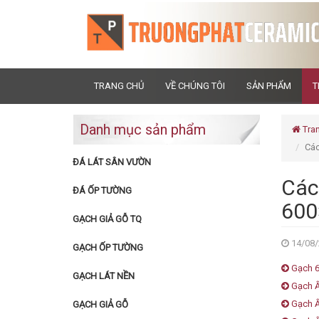
TRANG CHỦ
VỀ CHÚNG TÔI
SẢN PHẨM
T
Danh mục sản phẩm
Tra
Các
ĐÁ LÁT SÂN VƯỜN
Các
ĐÁ ỐP TƯỜNG
600
GẠCH GIẢ GỖ TQ
14/08/
GẠCH ỐP TƯỜNG
Gạch 6
GẠCH LÁT NỀN
Gạch Ấ
Gạch Ấ
GẠCH GIẢ GỖ