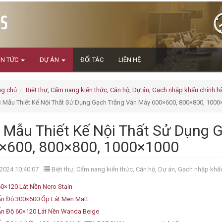
IN TỨC
DỰ ÁN
ĐỐI TÁC
LIÊN HỆ
ng chủ
Biệt thự
,
Cẩm nang kiến thức
,
Căn hộ
,
Dự án
,
Gạch nhập khẩu chính h
 Mẫu Thiết Kế Nội Thất Sử Dụng Gạch Trắng Vân Mây 600×600, 800×800, 1000
 Mẫu Thiết Kế Nội Thất Sử Dụng 
×600, 800×800, 1000×1000
2024 10:40:07
Biệt thự
,
Cẩm nang kiến thức
,
Căn hộ
,
Dự án
,
Gạch nhập khẩu
0×120 Lát Nền Nero Stain
n Độ 300×600 Ốp Lát Men Matt
n Độ 60×120 Lát Nền Wanda Beige