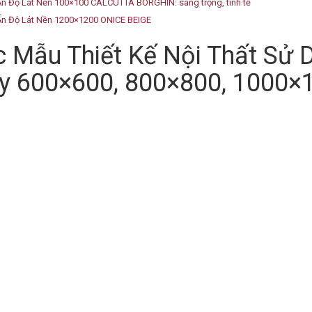
n Độ Lát Nền 100×100 CALCUTTA BORGHIN: sang trọng, tinh tế
n Độ Lát Nền 1200×1200 ONICE BEIGE
 Mẫu Thiết Kế Nội Thất Sử 
y 600×600, 800×800, 1000×