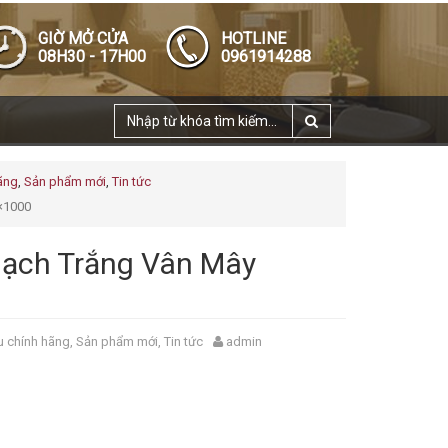
GIỜ MỞ CỬA
HOTLINE
08H30 - 17H00
0961914288
ãng
,
Sản phẩm mới
,
Tin tức
×1000
Gạch Trắng Vân Mây
 chính hãng
,
Sản phẩm mới
,
Tin tức
admin