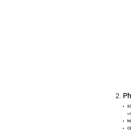
2.
Ph
Sử
vớ
Nộ
Câ