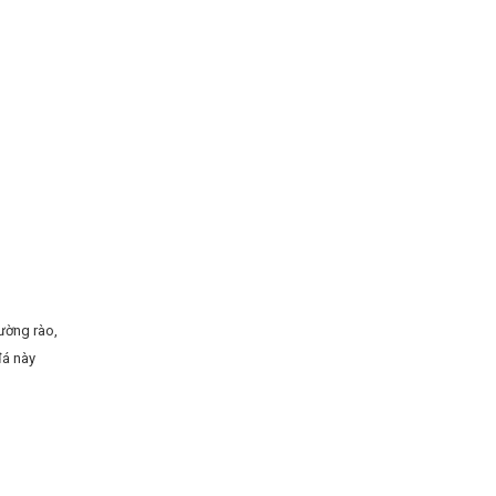
tường rào,
đá này