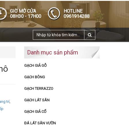
GIỜ MỞ CỬA
HOTLINE
08H30 - 17H00
0961914288
Danh mục sản phẩm
GẠCH GIẢ GỖ
hô
GẠCH BÔNG
GẠCH TERRAZZO
GẠCH LÁT SÂN
ang trí
,
ốp
GẠCH GIẢ CỔ
ĐÁ LÁT SÂN VƯỜN