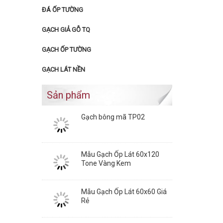
ĐÁ ỐP TƯỜNG
GẠCH GIẢ GỖ TQ
GẠCH ỐP TƯỜNG
GẠCH LÁT NỀN
Sản phẩm
Gạch bông mã TP02
Mẫu Gạch Ốp Lát 60x120
Tone Vàng Kem
Mẫu Gạch Ốp Lát 60x60 Giá
Rẻ