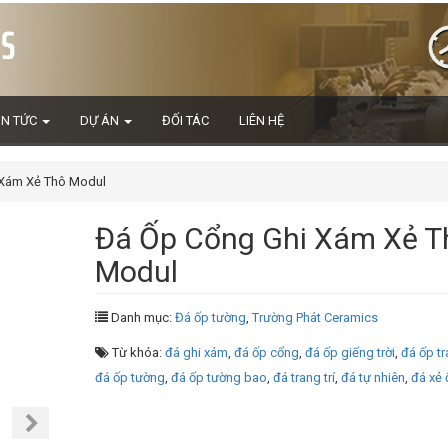
IN TỨC
DỰ ÁN
ĐỐI TÁC
LIÊN HỆ
 Xám Xẻ Thô Modul
Đá Ốp Cổng Ghi Xám Xẻ T
Modul
Danh mục:
Đá ốp tường
,
Trường Phát Ceramics
Từ khóa:
đá ghi xám
,
đá ốp cổng
,
đá ốp giếng trời
,
đá ốp tr
đá ốp tường
,
đá ốp tường bao
,
đá trang trí
,
đá tự nhiên
,
đá xẻ 