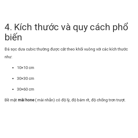
4. Kích thước và quy cách phổ
biến
Đá sọc dưa cubic thường được cắt theo khối vuông với các kích thước
như:
10×10 cm
30×30 cm
30×60 cm
Bề mặt
mài hone
( mài nhẵn) có độ lỳ, độ bám rít, độ chống trơn trượt.