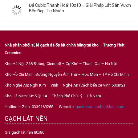
Đá Cubic Thanh Hoá 10x10 – Giải Pháp Lát Sân Vườn
Bền Đẹp, Tự Nhiên
Nhà phân phối sỉ, lẻ gạch đá ốp lát chính hãng tại kho – Trường Phát
Ceramics
Kho Hà Nội: 268 Đường Cienco5 – Cự Khê – Thanh Oai – Hà Nội.
Kho Hồ Chí Minh: Đường Nguyễn Ảnh Thủ – Hóc Môn – TP Hồ Chí Minh
Kho Nghệ An: Nghi Kim – Vinh – Nghệ An (Cách bến xe Vinh 500m2)
Kho Hà Nam: Km5 QL1A – Thành Phố Phủ Lý – Hà Nam
Hotline – Zalo: 0339169288 Website:
gachcaocapnhapkhau.com
GẠCH LÁT NỀN
Giá gạch lát nền 80x80