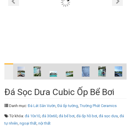
Đá Sọc Dưa Cubic Ốp Bể Bơi
Danh mục:
Đá Lát Sân Vườn
,
Đá ốp tường
,
Trường Phát Ceramics
Từ khóa:
đá 10x10
,
đá 30x60
,
đá bể bơi
,
đá ốp hồ bơi
,
đá sọc dưa
,
đá
tự nhiên
,
ngoại thất
,
nội thất