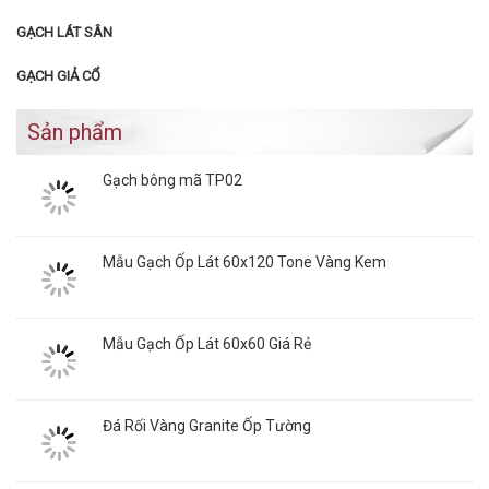
GẠCH LÁT SÂN
GẠCH GIẢ CỔ
Sản phẩm
Gạch bông mã TP02
Mẫu Gạch Ốp Lát 60x120 Tone Vàng Kem
Mẫu Gạch Ốp Lát 60x60 Giá Rẻ
Đá Rối Vàng Granite Ốp Tường