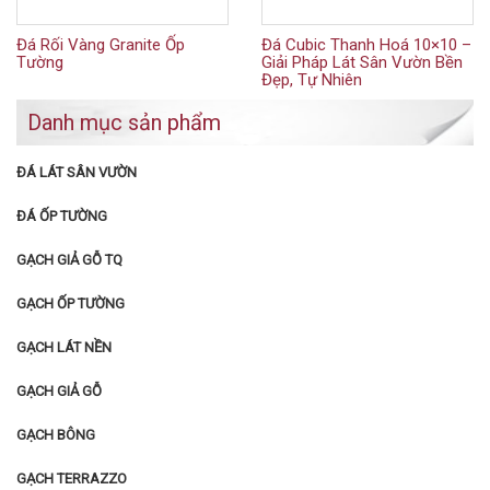
Đá Rối Vàng Granite Ốp
Đá Cubic Thanh Hoá 10×10 –
Tường
Giải Pháp Lát Sân Vườn Bền
Đẹp, Tự Nhiên
Danh mục sản phẩm
ĐÁ LÁT SÂN VƯỜN
ĐÁ ỐP TƯỜNG
GẠCH GIẢ GỖ TQ
GẠCH ỐP TƯỜNG
GẠCH LÁT NỀN
GẠCH GIẢ GỖ
GẠCH BÔNG
GẠCH TERRAZZO