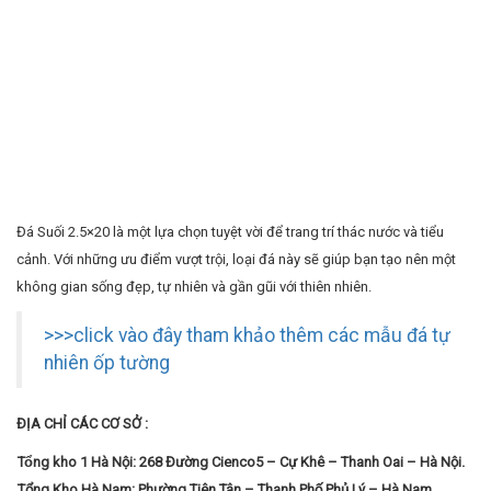
Đá Suối 2.5×20 là một lựa chọn tuyệt vời để trang trí thác nước và tiểu
cảnh. Với những ưu điểm vượt trội, loại đá này sẽ giúp bạn tạo nên một
không gian sống đẹp, tự nhiên và gần gũi với thiên nhiên.
>>>click vào đây tham khảo thêm các mẫu đá tự
nhiên ốp tường
ĐỊA CHỈ CÁC CƠ SỞ :
Tổng kho 1 Hà Nội: 268 Đường Cienco5 – Cự Khê – Thanh Oai – Hà Nội.
Tổng Kho Hà Nam: Phường Tiên Tân – Thanh Phố Phủ Lý – Hà Nam