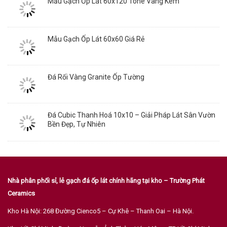
Mẫu Gạch Ốp Lát 60x120 Tone Vàng Kem
Mẫu Gạch Ốp Lát 60x60 Giá Rẻ
Đá Rối Vàng Granite Ốp Tường
Đá Cubic Thanh Hoá 10x10 – Giải Pháp Lát Sân Vườn
Bền Đẹp, Tự Nhiên
Nhà phân phối sỉ, lẻ gạch đá ốp lát chính hãng tại kho – Trường Phát
Ceramics
Kho Hà Nội: 268 Đường Cienco5 – Cự Khê – Thanh Oai – Hà Nội.