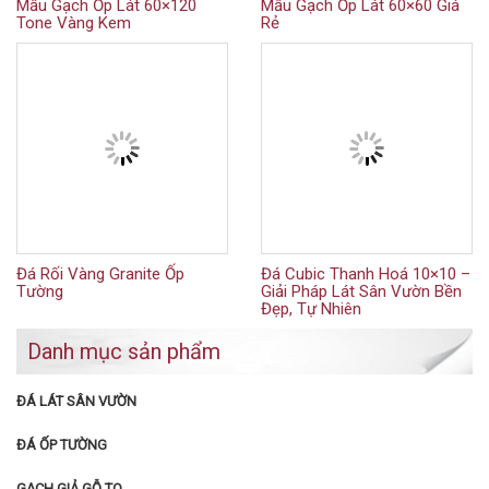
Mẫu Gạch Ốp Lát 60×120
Mẫu Gạch Ốp Lát 60×60 Giá
Tone Vàng Kem
Rẻ
Đá Rối Vàng Granite Ốp
Đá Cubic Thanh Hoá 10×10 –
Tường
Giải Pháp Lát Sân Vườn Bền
Đẹp, Tự Nhiên
Danh mục sản phẩm
ĐÁ LÁT SÂN VƯỜN
ĐÁ ỐP TƯỜNG
GẠCH GIẢ GỖ TQ