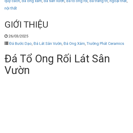
quy cách
,
đá ong xám
,
đá sân vườn
,
đá tổ ong rối
,
đá trang trí
,
ngoại thất
,
nội thất
GIỚI THIỆU
26/03/2025
Đá Bước Dạo
,
Đá Lát Sân Vườn
,
Đá Ong Xám
,
Trường Phát Ceramics
Đá Tổ Ong Rối Lát Sân
Vườn