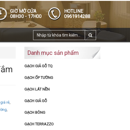
GIỜ MỞ CỬA
HOTLINE
08H30 - 17H00
0961914288
Danh mục sản phẩm
GẠCH GIẢ GỖ TQ
Tắm
GẠCH ỐP TƯỜNG
GẠCH LÁT NỀN
GẠCH GIẢ GỖ
giá rẻ
,
ường
,
GẠCH BÔNG
GẠCH TERRAZZO