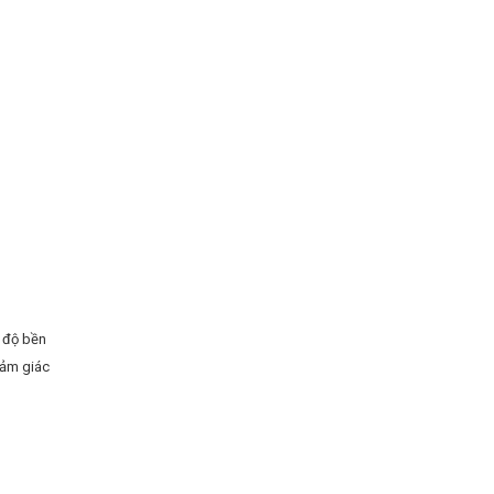
à độ bền
cảm giác