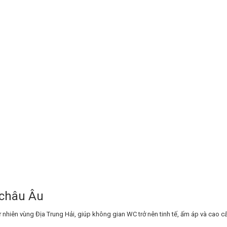
 châu Âu
hiên vùng Địa Trung Hải, giúp không gian WC trở nên tinh tế, ấm áp và cao c