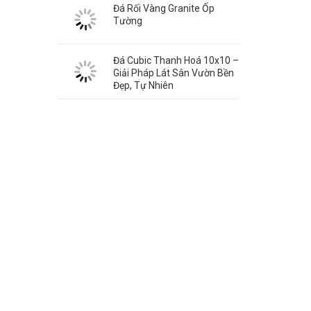
Đá Rối Vàng Granite Ốp
Tường
Đá Cubic Thanh Hoá 10x10 –
Giải Pháp Lát Sân Vườn Bền
Đẹp, Tự Nhiên