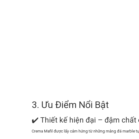
3. Ưu Điểm Nổi Bật
✔️ Thiết kế hiện đại – đậm chất
Crema Mafil được lấy cảm hứng từ những mảng đá marble tự n