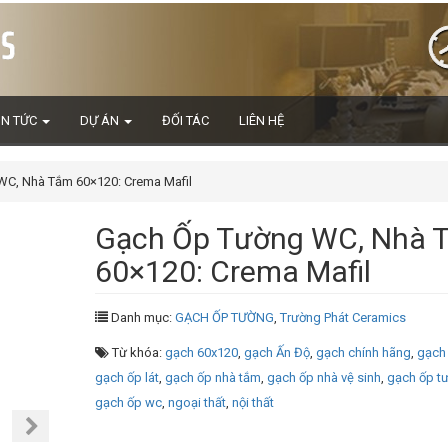
IN TỨC
DỰ ÁN
ĐỐI TÁC
LIÊN HỆ
C, Nhà Tắm 60×120: Crema Mafil
Gạch Ốp Tường WC, Nhà 
60×120: Crema Mafil
Danh mục:
GẠCH ỐP TƯỜNG
,
Trường Phát Ceramics
Từ khóa:
gạch 60x120
,
gạch Ấn Độ
,
gạch chính hãng
,
gạch 
gạch ốp lát
,
gạch ốp nhà tắm
,
gạch ốp nhà vệ sinh
,
gạch ốp t
gạch ốp wc
,
ngoại thất
,
nội thất