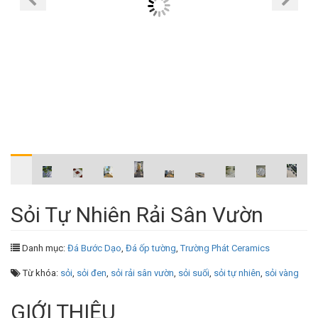
Sỏi Tự Nhiên Rải Sân Vườn
Danh mục:
Đá Bước Dạo
,
Đá ốp tường
,
Trường Phát Ceramics
Từ khóa:
sỏi
,
sỏi đen
,
sỏi rải sân vườn
,
sỏi suối
,
sỏi tự nhiên
,
sỏi vàng
GIỚI THIỆU