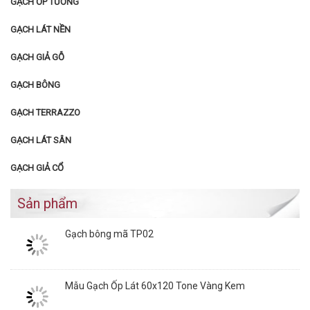
GẠCH ỐP TƯỜNG
GẠCH LÁT NỀN
GẠCH GIẢ GỖ
GẠCH BÔNG
GẠCH TERRAZZO
GẠCH LÁT SÂN
GẠCH GIẢ CỔ
Sản phẩm
Gạch bông mã TP02
Mẫu Gạch Ốp Lát 60x120 Tone Vàng Kem