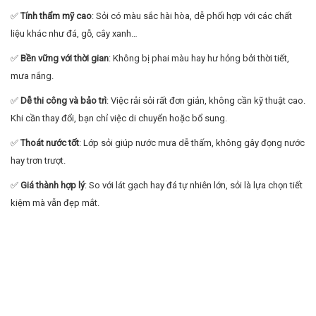
✅
Tính thẩm mỹ cao
: Sỏi có màu sắc hài hòa, dễ phối hợp với các chất
liệu khác như đá, gỗ, cây xanh…
✅
Bền vững với thời gian
: Không bị phai màu hay hư hỏng bởi thời tiết,
mưa nắng.
✅
Dễ thi công và bảo trì
: Việc rải sỏi rất đơn giản, không cần kỹ thuật cao.
Khi cần thay đổi, bạn chỉ việc di chuyển hoặc bổ sung.
✅
Thoát nước tốt
: Lớp sỏi giúp nước mưa dễ thấm, không gây đọng nước
hay trơn trượt.
✅
Giá thành hợp lý
: So với lát gạch hay đá tự nhiên lớn, sỏi là lựa chọn tiết
kiệm mà vẫn đẹp mắt.